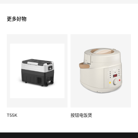
更多好物
T55K
按钮电饭煲
R