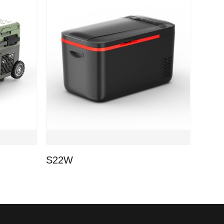
S22W
A40-