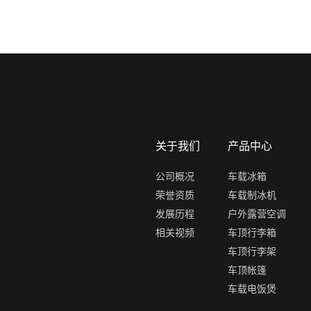
关于我们
产品中心
公司概况
车载冰箱
荣誉资质
车载制冰机
发展历程
户外露营空调
相关视频
车顶行李箱
车顶行李架
车顶帐篷
车载电饭煲