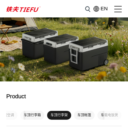
EN
Product
外露营空调
车顶行李箱
车顶行李架
车顶帐篷
车载电饭煲